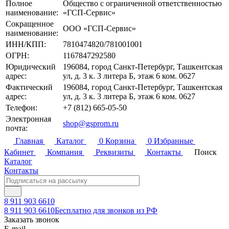
Полное
Общество с ограниченной ответственностью
наименование:
«ГСП-Сервис»
Сокращенное
ООО «ГСП-Сервис»
наименование:
ИНН/КПП:
7810474820
/
781001001
ОГРН:
1167847292580
Юридический
196084
,
город Санкт-Петербург
,
Ташкентская
адрес:
ул, д. 3 к. 3 литера Б, этаж 6 ком. 0627
Фактический
196084
,
город Санкт-Петербург
,
Ташкентская
адрес:
ул, д. 3 к. 3 литера Б, этаж 6 ком. 0627
Телефон:
+7 (812) 665-05-50
Электронная
shop@gsprom.ru
почта:
Главная
Каталог
0
Корзина
0
Избранные
Кабинет
Компания
Реквизиты
Контакты
Поиск
Каталог
Контакты
8 911 903 6610
8 911 903 6610
Бесплатно для звонков из РФ
Заказать звонок
E-mail